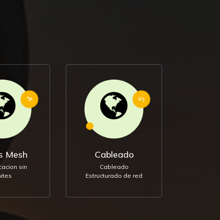
4
5
s Mesh
Cableado
acion sin
Cableado
mites
Estructurado de red