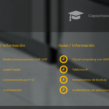
Capacitaci
 / Información
Guías / Información
Radiocomunicaciones UHF VHF
Cloud computing con AW
Leake Feeder
Telefonia IP
Comunicación por F.O
Herramientas de BackUp
Conmutación
Aceleradores de aplicacio