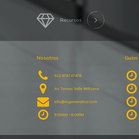
Recursos
Nosotros
Guías
511 978747478
Av. Tomas Valle 969 Lima
info@ingenieriatica.com
8:00AM - 6:00PM