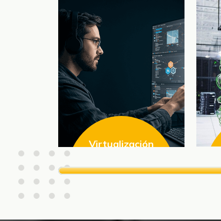
Virtualización
Virtualiza tu
infraestructura
Virtualiza tus recursos
físicos como servidores y
librerías