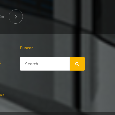
ón
Buscar
Search
S
for:
nes