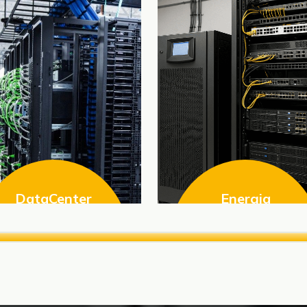
DataCenter
Energia
Gestionamos tu
Respaldamos la
Centro de Datos
Energia
El monitoreo constante y
Gestionamos la energia
la gestión eficiente de la
no interrumpida para tus
infraestructura
equipos