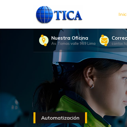
Skip
to
content
Inic
Nuestra Oficina
Corre
Av. Tomas valle 969 Lima
contact
Automatización