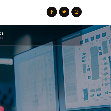
os
08