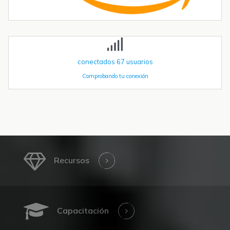
superaron las 590.000 unidades en 2023 y se proyecta que
superen el millón de...
conectados
67
usuarios
Comprobando tu conexión
Recursos
Capacitación