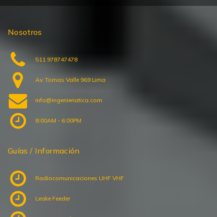
Nosotros
511 978747478
Av. Tomas Valle 969 Lima
info@ingenieriatica.com
8:00AM - 6:00PM
Guías / Información
Radiocomunicaciones UHF VHF
Leake Feeder
Comunicación por F.O