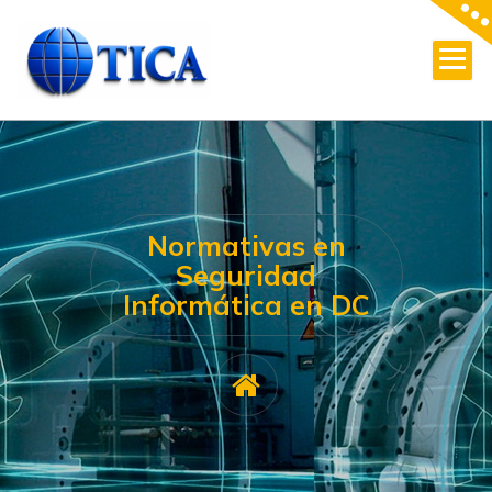
Skip
to
content
Normativas en
Seguridad
Informática en DC