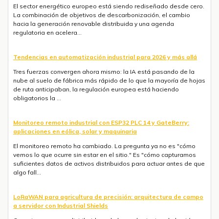
nube al suelo de fábrica más rápido de lo que la mayoría de hojas
de ruta anticipaban, la regulación europea está haciendo
obligatorios la ...
Monitoreo remoto industrial con ESP32 PLC 14 y GateBerry:
aplicaciones en eólica, solar y maquinaria
El monitoreo remoto ha cambiado. La pregunta ya no es "cómo
vemos lo que ocurre sin estar en el sitio." Es "cómo capturamos
suficientes datos de activos distribuidos para actuar antes de que
algo fall...
LoRaWAN para agricultura de precisión: arquitectura de campo
a servidor con Industrial Shields
Conectar sensores distribuidos a lo largo de cientos de hectáreas
es uno de los principales retos de la agricultura de precisión. El
WiFi alcanza decenas de metros. La conectividad celular tiene
coste...
Prueba de comunicación CAN/SPI en el ESP32 PLC 14
En este artículo explicamos cómo probar la comunicación CAN bus