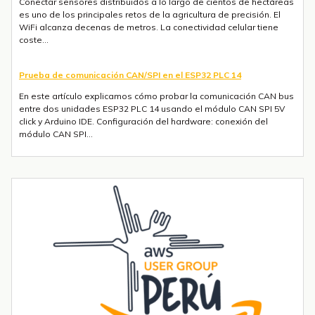
entre dos unidades ESP32 PLC 14 usando el módulo CAN SPI 5V
click y Arduino IDE. Configuración del hardware: conexión del
módulo CAN SPI...
Conexión Ethernet con un ESP32 PLC o un M-Duino PLC
En este artículo explicamos cómo configurar y probar la
conectividad Ethernet en cualquier ESP32 PLC o M-Duino PLC de
Industrial Shields, usando la librería Ethernet de Arduino. El sketch
de ejemplo c...
Envío de mensajes SMS o Telegram con un ESP32 PLC 14 con 4G
integrado
Introducción La integración de la comunicación 4G en PLCs
basados en ESP32 abre un sinfín de posibilidades para el IoT y la
automatización industrial. En una entrada anterior del blog,​ "Cómo
utilizar...
Tendencias transformadoras en robótica industrial para 2026 y
más allá
La robótica industrial ya no crece de forma constante — está
acelerando. Las instalaciones globales de robots industriales