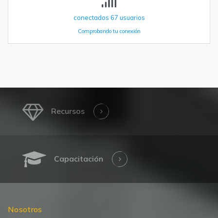
conectados
67
usuarios
Comprobando tu conexión
Recursos
Capacitación
Nosotros