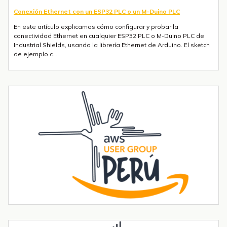
Conexión Ethernet con un ESP32 PLC o un M-Duino PLC
En este artículo explicamos cómo configurar y probar la
conectividad Ethernet en cualquier ESP32 PLC o M-Duino PLC de
Industrial Shields, usando la librería Ethernet de Arduino. El sketch
de ejemplo c...
Envío de mensajes SMS o Telegram con un ESP32 PLC 14 con 4G
integrado
Introducción La integración de la comunicación 4G en PLCs
basados en ESP32 abre un sinfín de posibilidades para el IoT y la
automatización industrial. En una entrada anterior del blog,​ "Cómo
utilizar...
Tendencias transformadoras en robótica industrial para 2026 y
más allá
La robótica industrial ya no crece de forma constante — está
acelerando. Las instalaciones globales de robots industriales
superaron las 590.000 unidades en 2023 y se proyecta que
superen el millón de...