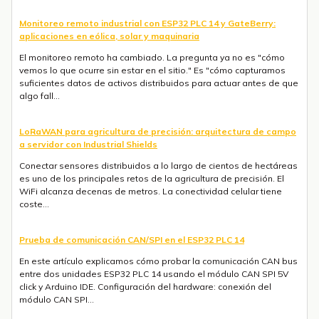
Monitoreo remoto industrial con ESP32 PLC 14 y GateBerry:
aplicaciones en eólica, solar y maquinaria
El monitoreo remoto ha cambiado. La pregunta ya no es "cómo
vemos lo que ocurre sin estar en el sitio." Es "cómo capturamos
suficientes datos de activos distribuidos para actuar antes de que
algo fall...
LoRaWAN para agricultura de precisión: arquitectura de campo
a servidor con Industrial Shields
Conectar sensores distribuidos a lo largo de cientos de hectáreas
es uno de los principales retos de la agricultura de precisión. El
WiFi alcanza decenas de metros. La conectividad celular tiene
coste...
Prueba de comunicación CAN/SPI en el ESP32 PLC 14
En este artículo explicamos cómo probar la comunicación CAN bus
entre dos unidades ESP32 PLC 14 usando el módulo CAN SPI 5V
click y Arduino IDE. Configuración del hardware: conexión del
módulo CAN SPI...