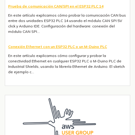
Prueba de comunicación CAN/SPI en el ESP32 PLC 14
En este artículo explicamos cómo probar la comunicación CAN bus
entre dos unidades ESP32 PLC 14 usando el módulo CAN SPI 5V
click y Arduino IDE. Configuración del hardware: conexión del
módulo CAN SPI...
Conexión Ethernet con un ESP32 PLC o un M-Duino PLC
En este artículo explicamos cómo configurar y probar la
conectividad Ethernet en cualquier ESP32 PLC o M-Duino PLC de
Industrial Shields, usando la librería Ethernet de Arduino. El sketch
de ejemplo c...
Envío de mensajes SMS o Telegram con un ESP32 PLC 14 con 4G
integrado
Introducción La integración de la comunicación 4G en PLCs
basados en ESP32 abre un sinfín de posibilidades para el IoT y la
automatización industrial. En una entrada anterior del blog,​ "Cómo
utilizar...
Tendencias transformadoras en robótica industrial para 2026 y