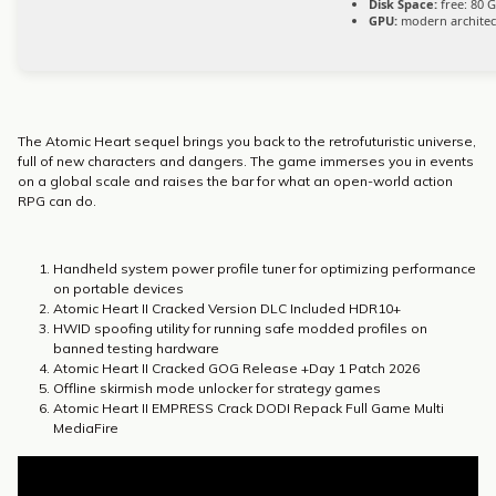
Disk Space:
free: 80 
GPU:
modern architec
The Atomic Heart sequel brings you back to the retrofuturistic universe,
full of new characters and dangers. The game immerses you in events
on a global scale and raises the bar for what an open-world action
RPG can do.
Handheld system power profile tuner for optimizing performance
on portable devices
Atomic Heart II Cracked Version DLC Included HDR10+
HWID spoofing utility for running safe modded profiles on
banned testing hardware
Atomic Heart II Cracked GOG Release +Day 1 Patch 2026
Offline skirmish mode unlocker for strategy games
Atomic Heart II EMPRESS Crack DODI Repack Full Game Multi
MediaFire