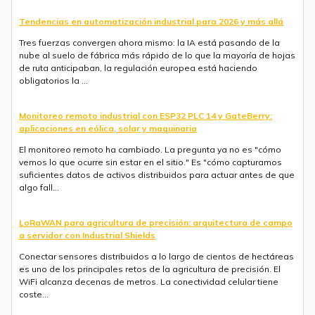
Tendencias en automatización industrial para 2026 y más allá
Tres fuerzas convergen ahora mismo: la IA está pasando de la
nube al suelo de fábrica más rápido de lo que la mayoría de hojas
de ruta anticipaban, la regulación europea está haciendo
obligatorios la ...
Monitoreo remoto industrial con ESP32 PLC 14 y GateBerry:
aplicaciones en eólica, solar y maquinaria
El monitoreo remoto ha cambiado. La pregunta ya no es "cómo
vemos lo que ocurre sin estar en el sitio." Es "cómo capturamos
suficientes datos de activos distribuidos para actuar antes de que
algo fall...
LoRaWAN para agricultura de precisión: arquitectura de campo
a servidor con Industrial Shields
Conectar sensores distribuidos a lo largo de cientos de hectáreas
es uno de los principales retos de la agricultura de precisión. El
WiFi alcanza decenas de metros. La conectividad celular tiene
coste...