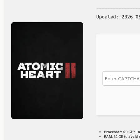
Updated:
2026-0
Processor:
4.0 GHz+
b
RAM:
32 GB to
avoid 