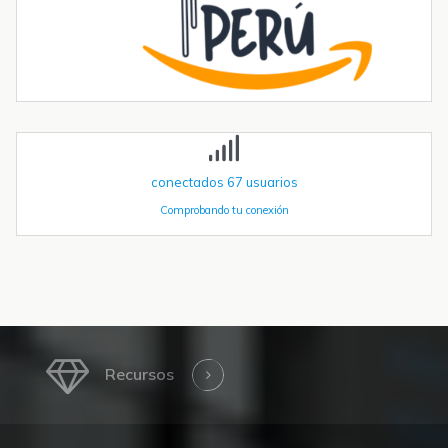
más allá
La robótica industrial ya no crece de forma constante — está
acelerando. Las instalaciones globales de robots industriales
superaron las 590.000 unidades en 2023 y se proyecta que
superen el millón de...
conectados
67
usuarios
Comprobando tu conexión
Recursos