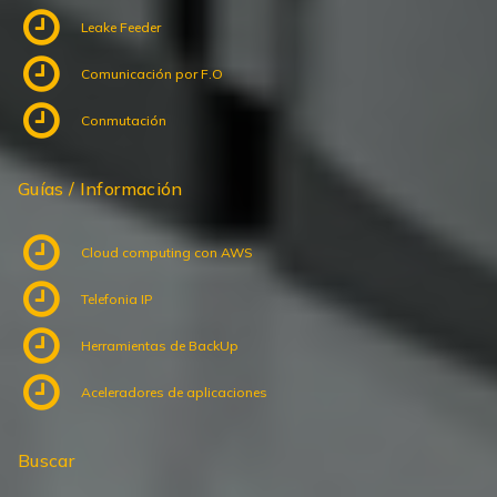
Leake Feeder
Comunicación por F.O
Conmutación
Guías / Información
Cloud computing con AWS
Telefonia IP
Herramientas de BackUp
Aceleradores de aplicaciones
Buscar
Search