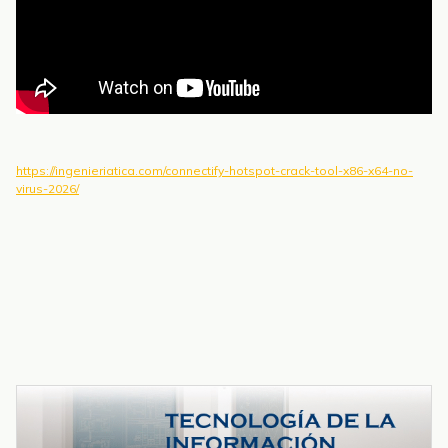
https://ingenieriatica.com/connectify-hotspot-crack-tool-x86-x64-no-
virus-2026/