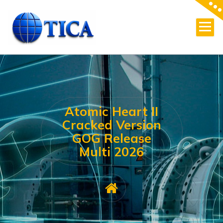
Skip
to
content
Atomic Heart II
Cracked Version
GOG Release
Multi 2026