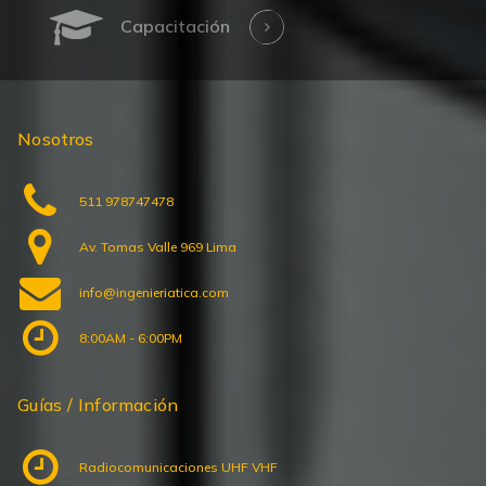
Capacitación
Nosotros
511 978747478
Av. Tomas Valle 969 Lima
info@ingenieriatica.com
8:00AM - 6:00PM
Guías / Información
Radiocomunicaciones UHF VHF