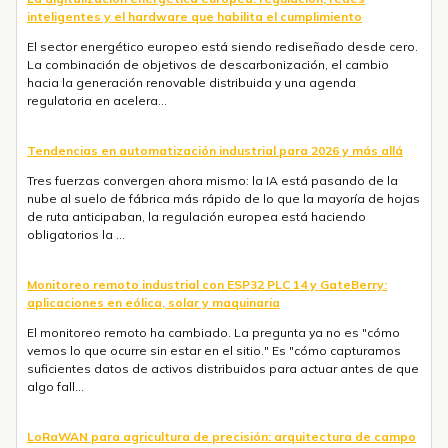
inteligentes y el hardware que habilita el cumplimiento
El sector energético europeo está siendo rediseñado desde cero.
La combinación de objetivos de descarbonización, el cambio
hacia la generación renovable distribuida y una agenda
regulatoria en acelera...
Tendencias en automatización industrial para 2026 y más allá
Tres fuerzas convergen ahora mismo: la IA está pasando de la
nube al suelo de fábrica más rápido de lo que la mayoría de hojas
de ruta anticipaban, la regulación europea está haciendo
obligatorios la ...
Monitoreo remoto industrial con ESP32 PLC 14 y GateBerry:
aplicaciones en eólica, solar y maquinaria
El monitoreo remoto ha cambiado. La pregunta ya no es "cómo
vemos lo que ocurre sin estar en el sitio." Es "cómo capturamos
suficientes datos de activos distribuidos para actuar antes de que
algo fall...
LoRaWAN para agricultura de precisión: arquitectura de campo