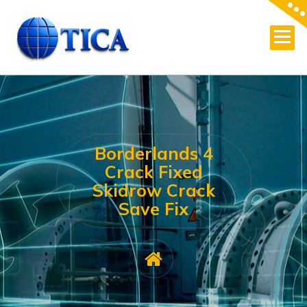
Skip
to
content
Borderlands 4
Crack Fixed
Skidrow Crack
Save Fix