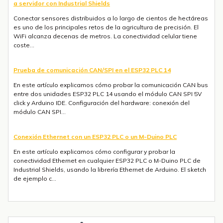
a servidor con Industrial Shields
Conectar sensores distribuidos a lo largo de cientos de hectáreas
es uno de los principales retos de la agricultura de precisión. El
WiFi alcanza decenas de metros. La conectividad celular tiene
coste...
Prueba de comunicación CAN/SPI en el ESP32 PLC 14
En este artículo explicamos cómo probar la comunicación CAN bus
entre dos unidades ESP32 PLC 14 usando el módulo CAN SPI 5V
click y Arduino IDE. Configuración del hardware: conexión del
módulo CAN SPI...
Conexión Ethernet con un ESP32 PLC o un M-Duino PLC
En este artículo explicamos cómo configurar y probar la
conectividad Ethernet en cualquier ESP32 PLC o M-Duino PLC de
Industrial Shields, usando la librería Ethernet de Arduino. El sketch
de ejemplo c...
Envío de mensajes SMS o Telegram con un ESP32 PLC 14 con 4G
integrado