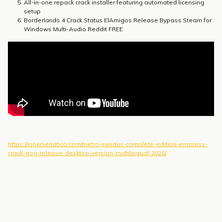
All-in-one repack crack installer featuring automated licensing
setup
Borderlands 4 Crack Status ElAmigos Release Bypass Steam for
Windows Multi-Audio Reddit FREE
https://ingenieriatica.com/metro-exodus-complete-edition-empress-
crack-gog-release-desktop-version-multilingual-2026/