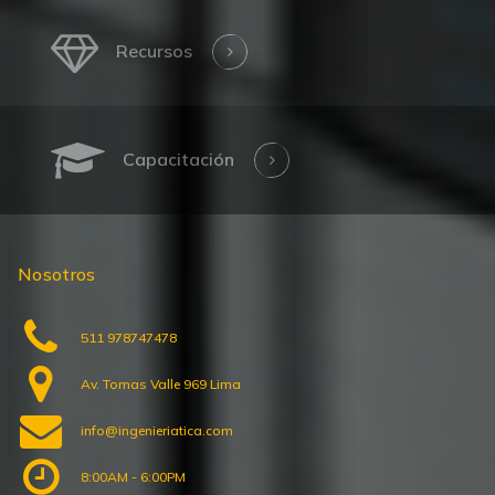
Recursos
Capacitación
Nosotros
511 978747478
Av. Tomas Valle 969 Lima
info@ingenieriatica.com
8:00AM - 6:00PM