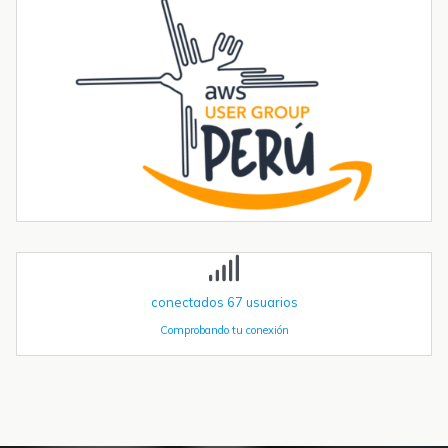
Introducción La integración de la comunicación 4G en PLCs
basados en ESP32 abre un sinfín de posibilidades para el IoT y la
automatización industrial. En una entrada anterior del blog,​ "Cómo
utilizar...
Tendencias transformadoras en robótica industrial para 2026 y
más allá
La robótica industrial ya no crece de forma constante — está
acelerando. Las instalaciones globales de robots industriales
superaron las 590.000 unidades en 2023 y se proyecta que
superen el millón de...
conectados
67
usuarios
Comprobando tu conexión