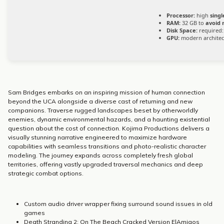
Processor:
high
singl
RAM:
32 GB to
avoid 
Disk Space:
required:
GPU:
modern architec
Sam Bridges embarks on an inspiring mission of human connection
beyond the UCA alongside a diverse cast of returning and new
companions. Traverse rugged landscapes beset by otherworldly
enemies, dynamic environmental hazards, and a haunting existential
question about the cost of connection. Kojima Productions delivers a
visually stunning narrative engineered to maximize hardware
capabilities with seamless transitions and photo-realistic character
modeling. The journey expands across completely fresh global
territories, offering vastly upgraded traversal mechanics and deep
strategic combat options.
Custom audio driver wrapper fixing surround sound issues in old
games
Death Stranding 2: On The Beach Cracked Version ElAmigos