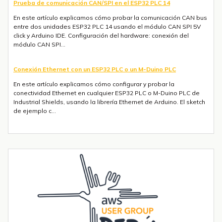
Prueba de comunicación CAN/SPI en el ESP32 PLC 14
En este artículo explicamos cómo probar la comunicación CAN bus
entre dos unidades ESP32 PLC 14 usando el módulo CAN SPI 5V
click y Arduino IDE. Configuración del hardware: conexión del
módulo CAN SPI...
Conexión Ethernet con un ESP32 PLC o un M-Duino PLC
En este artículo explicamos cómo configurar y probar la
conectividad Ethernet en cualquier ESP32 PLC o M-Duino PLC de
Industrial Shields, usando la librería Ethernet de Arduino. El sketch
de ejemplo c...
Envío de mensajes SMS o Telegram con un ESP32 PLC 14 con 4G
integrado
Introducción La integración de la comunicación 4G en PLCs
basados en ESP32 abre un sinfín de posibilidades para el IoT y la
automatización industrial. En una entrada anterior del blog,​ "Cómo
utilizar...
Tendencias transformadoras en robótica industrial para 2026 y
más allá