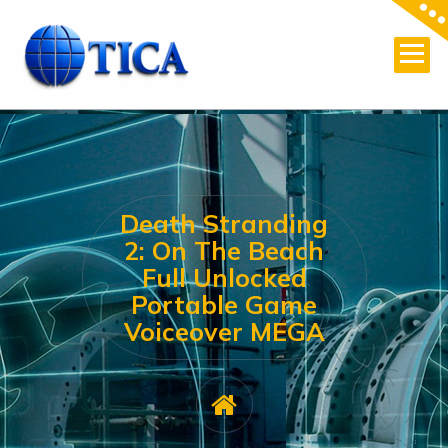
Skip
to
content
Death Stranding
2: On The Beach
Full Unlocked
Portable Game
Voiceover MEGA