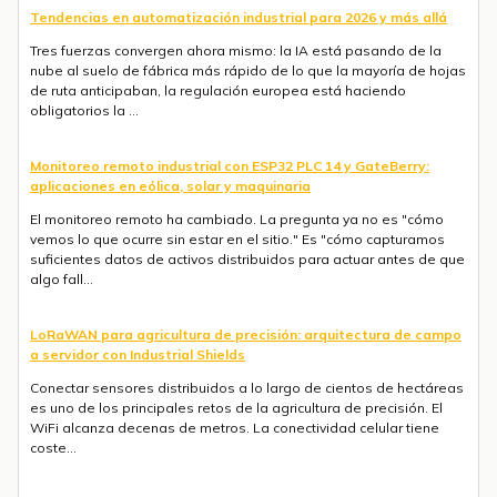
Tendencias en automatización industrial para 2026 y más allá
Tres fuerzas convergen ahora mismo: la IA está pasando de la
nube al suelo de fábrica más rápido de lo que la mayoría de hojas
de ruta anticipaban, la regulación europea está haciendo
obligatorios la ...
Monitoreo remoto industrial con ESP32 PLC 14 y GateBerry:
aplicaciones en eólica, solar y maquinaria
El monitoreo remoto ha cambiado. La pregunta ya no es "cómo
vemos lo que ocurre sin estar en el sitio." Es "cómo capturamos
suficientes datos de activos distribuidos para actuar antes de que
algo fall...
LoRaWAN para agricultura de precisión: arquitectura de campo
a servidor con Industrial Shields
Conectar sensores distribuidos a lo largo de cientos de hectáreas
es uno de los principales retos de la agricultura de precisión. El
WiFi alcanza decenas de metros. La conectividad celular tiene
coste...