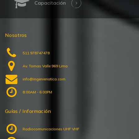
Nosotros
511 978747478
Av. Tomas Valle 969 Lima
info@ingenieriatica.com
8:00AM - 6:00PM
Guías / Información
Radiocomunicaciones UHF VHF
Leake Feeder