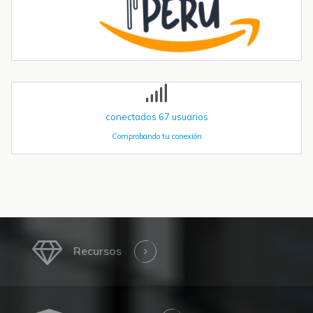
La robótica industrial ya no crece de forma constante — está
acelerando. Las instalaciones globales de robots industriales
superaron las 590.000 unidades en 2023 y se proyecta que
superen el millón de...
conectados
67
usuarios
Comprobando tu conexión
Recursos
Capacitación