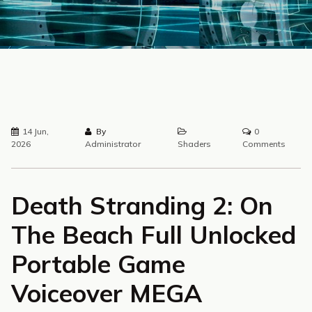
14 Jun,
By
0
2026
Administrator
Shaders
Comments
Death Stranding 2: On
The Beach Full Unlocked
Portable Game
Voiceover MEGA