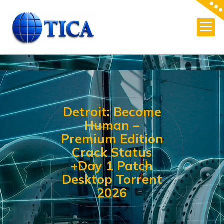
Skip
to
content
Detroit: Become
Human –
Premium Edition
Crack Status
+Day 1 Patch
Desktop Torrent
2026