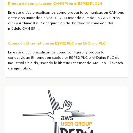
Prueba de comunicación CAN/SPI en el ESP32 PLC 14
En este artículo explicamos cómo probar la comunicación CAN bus
entre dos unidades ESP32 PLC 14 usando el módulo CAN SPI 5V
click y Arduino IDE. Configuración del hardware: conexión del
módulo CAN SPI...
Conexión Ethernet con un ESP32 PLC o un M-Duino PLC
En este artículo explicamos cómo configurar y probar la
conectividad Ethernet en cualquier ESP32 PLC o M-Duino PLC de
Industrial Shields, usando la librería Ethernet de Arduino. El sketch
de ejemplo c...
Envío de mensajes SMS o Telegram con un ESP32 PLC 14 con 4G
integrado
Introducción La integración de la comunicación 4G en PLCs
basados en ESP32 abre un sinfín de posibilidades para el IoT y la
automatización industrial. En una entrada anterior del blog,​ "Cómo
utilizar...
Tendencias transformadoras en robótica industrial para 2026 y