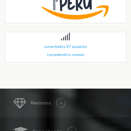
más allá
La robótica industrial ya no crece de forma constante — está
acelerando. Las instalaciones globales de robots industriales
superaron las 590.000 unidades en 2023 y se proyecta que
superen el millón de...
conectados
67
usuarios
Comprobando tu conexión
Recursos