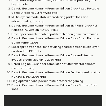
key formats
Detroit: Become Human – Premium Edition Crack Fixed Portable
Game Director’s Cut for Windows
Multiplayer netcode stabilizer reducing packet loss and
rubberbanding in co-op
Detroit: Become Human – Premium Edition EMPRESS Crack FLT
Release PC Version HDR10+ FREE
Developer console enabler patch for hidden game commands
Detroit: Become Human – Premium Edition Crack Fixed Portable
Game .torrent 2026
Local split-screen tool for activating shared-screen multiplayer
on standard PC ports
Detroit: Become Human – Premium Edition Cracked Version
Bypass Steam MediaFire 2026 FREE
Unreal Engine 5.6 shader compilation stutter fixer for smooth
asset streaming
Detroit: Become Human – Premium Edition Full Unlocked no Virus
HDR10+ MEGA 2026 FREE
Ping optimizer and packet route patcher for gaming
Detroit: Become Human – Premium Edition Crack Status gDrive
2026