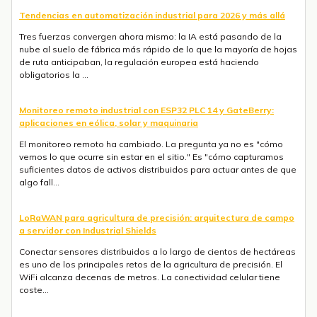
Tendencias en automatización industrial para 2026 y más allá
Tres fuerzas convergen ahora mismo: la IA está pasando de la
nube al suelo de fábrica más rápido de lo que la mayoría de hojas
de ruta anticipaban, la regulación europea está haciendo
obligatorios la ...
Monitoreo remoto industrial con ESP32 PLC 14 y GateBerry:
aplicaciones en eólica, solar y maquinaria
El monitoreo remoto ha cambiado. La pregunta ya no es "cómo
vemos lo que ocurre sin estar en el sitio." Es "cómo capturamos
suficientes datos de activos distribuidos para actuar antes de que
algo fall...
LoRaWAN para agricultura de precisión: arquitectura de campo
a servidor con Industrial Shields
Conectar sensores distribuidos a lo largo de cientos de hectáreas
es uno de los principales retos de la agricultura de precisión. El
WiFi alcanza decenas de metros. La conectividad celular tiene
coste...