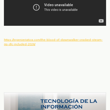
https://ingenieriatica.com/the-blood-of-dawnwalker-cracked-steam-
rip-dlc-included-2026/