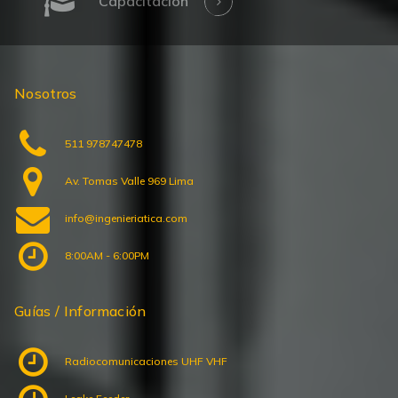
Capacitación
Nosotros
511 978747478
Av. Tomas Valle 969 Lima
info@ingenieriatica.com
8:00AM - 6:00PM
Guías / Información
Radiocomunicaciones UHF VHF