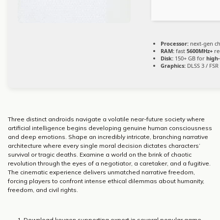
Processor:
next-gen ch
RAM:
fast
5600MHz+
re
Disk:
150+ GB for
high
Graphics:
DLSS 3 / FSR
Three distinct androids navigate a volatile near-future society where
artificial intelligence begins developing genuine human consciousness
and deep emotions. Shape an incredibly intricate, branching narrative
architecture where every single moral decision dictates characters’
survival or tragic deaths. Examine a world on the brink of chaotic
revolution through the eyes of a negotiator, a caretaker, and a fugitive.
The cinematic experience delivers unmatched narrative freedom,
forcing players to confront intense ethical dilemmas about humanity,
freedom, and civil rights.
Download keygen supporting export in several popular game