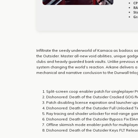
CP
RA
St
Gr
Infiltrate the seedy underworld of Karnaca as badass assas
the Outsider. Master all-new void abilities, unique gad
clubs and heavily guarded bank vaults. Unlike previous en
system changing the world’s reaction. Arkane delivers a t
mechanical and narrative conclusion to the Dunwall trilog
Split-screen coop enabler patch for singleplayer P
Dishonored: Death of the Outsider Cracked GOG R
Patch disabling license expiration and launcher up
Dishonored: Death of the Outsider Full Unlocked T
Ray tracing and shader unlocker for mid-range gam
Dishonored: Death of the Outsider Bypass Fix El
Offline skirmish mode enabler patch for multiplay
Dishonored: Death of the Outsider Keys FLT Rele