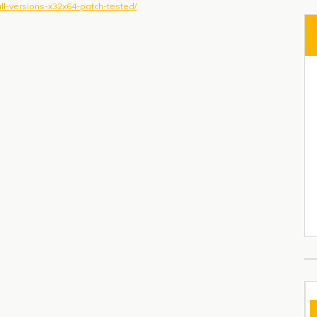
all-versions-x32x64-patch-tested/