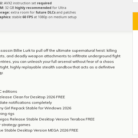
U:
AVX2 instruction set
required
M:
32 GB
highly recommended
for Ultra
orage:
extra room for
future DLCs
and patches
aphics:
stable
60 FPS
at 1080p on medium setup
sin Billie Lurk to pull off the ultimate supernatural heist: killing
gets, and deadly weapon attachments to infiltrate underground fight
tries, you can unleash your full arsenal without fear of a chaos
ight, highly replayable stealth sandbox that acts as a definitive
y.
C editions
elease Clean for Desktop 2026 FREE
date notifications completely
iny Girl Repack Stable for Windows 2026
ing rigs
Amigos Release Stable Desktop Version Terabox FREE
er strategy games
ase Stable Desktop Version MEGA 2026 FREE