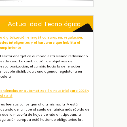
Actualidad Tecnológica
endencias en automatización industrial para 2026 y
ás allá
res fuerzas convergen ahora mismo: la IA está
asando de la nube al suelo de fábrica más rápido de
o que la mayoría de hojas de ruta anticipaban, la
egulación europea está haciendo obligatorios la ...
onitoreo remoto industrial con ESP32 PLC 14 y
ateBerry: aplicaciones en eólica, solar y maquinaria
l monitoreo remoto ha cambiado. La pregunta ya no
s "cómo vemos lo que ocurre sin estar en el sitio." Es
cómo capturamos suficientes datos de activos
istribuidos para actuar antes de que algo fall...
oRaWAN para agricultura de precisión: arquitectura