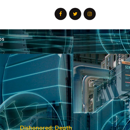
os
08
Dishonored: Death