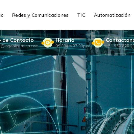
io
Redes y Comunicaciones
TIC
Automatización
o de Contacto
Horario
Contactan
o@ingenieriatica.com
09.00am 07.00pm
+51 930 825 2