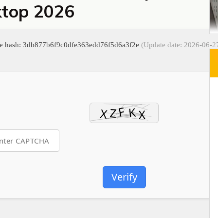
top 2026
le hash: 3db877b6f9c0dfe363edd76f5d6a3f2e
(Update date: 2026-06-2
Verify