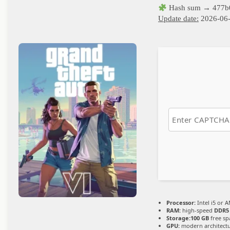
Hash sum → 477b
Update date:
2026-06
Processor:
Intel i5 or 
RAM:
high-speed
DDR5
Storage:
100 GB
free sp
GPU:
modern architectu