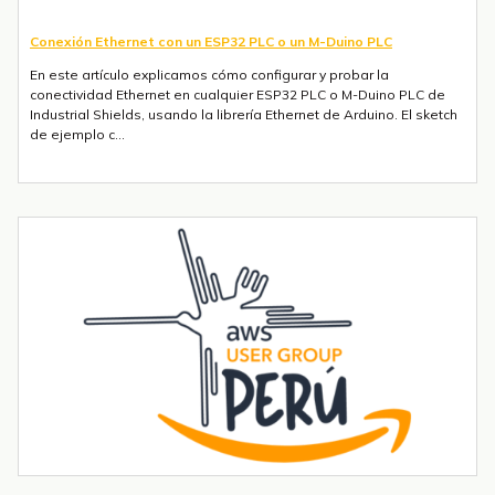
Conexión Ethernet con un ESP32 PLC o un M-Duino PLC
En este artículo explicamos cómo configurar y probar la
conectividad Ethernet en cualquier ESP32 PLC o M-Duino PLC de
Industrial Shields, usando la librería Ethernet de Arduino. El sketch
de ejemplo c...
Envío de mensajes SMS o Telegram con un ESP32 PLC 14 con 4G
integrado
Introducción La integración de la comunicación 4G en PLCs
basados en ESP32 abre un sinfín de posibilidades para el IoT y la
automatización industrial. En una entrada anterior del blog,​ "Cómo
utilizar...
Tendencias transformadoras en robótica industrial para 2026 y
más allá
La robótica industrial ya no crece de forma constante — está
acelerando. Las instalaciones globales de robots industriales
superaron las 590.000 unidades en 2023 y se proyecta que
superen el millón de...