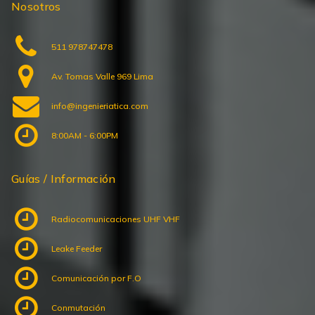
511 978747478
Av. Tomas Valle 969 Lima
info@ingenieriatica.com
8:00AM - 6:00PM
Guías / Información
Radiocomunicaciones UHF VHF
Leake Feeder
Comunicación por F.O
Conmutación