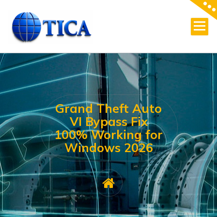
Skip
to
content
Grand Theft Auto
VI Bypass Fix
100% Working for
Windows 2026