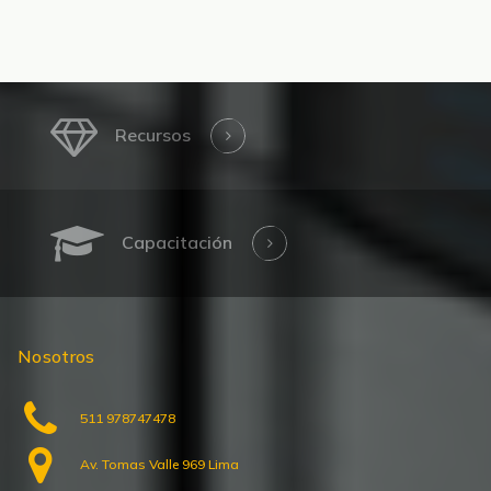
Recursos
Capacitación
Nosotros
511 978747478
Av. Tomas Valle 969 Lima