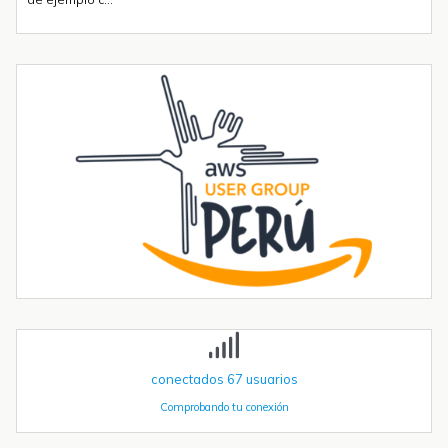
Envío de mensajes SMS o Telegram con un ESP32 PLC 14 con 4G
integrado
Introducción La integración de la comunicación 4G en PLCs
basados en ESP32 abre un sinfín de posibilidades para el IoT y la
automatización industrial. En una entrada anterior del blog,​ "Cómo
utilizar...
Tendencias transformadoras en robótica industrial para 2026 y
más allá
La robótica industrial ya no crece de forma constante — está
acelerando. Las instalaciones globales de robots industriales
superaron las 590.000 unidades en 2023 y se proyecta que
superen el millón de...
conectados
67
usuarios
Comprobando tu conexión