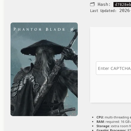
🗂 Hash:
d7828e
2026
Last Updated:
CPU:
multi-threading
RAM:
required: 16 GB
Storage:
extra room 
Graphic Processor:
RT