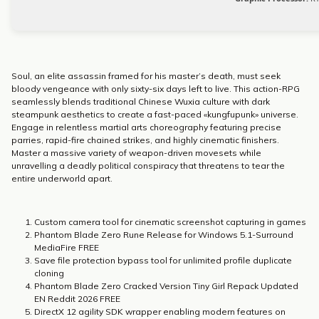
Soul, an elite assassin framed for his master’s death, must seek
bloody vengeance with only sixty-six days left to live. This action-RPG
seamlessly blends traditional Chinese Wuxia culture with dark
steampunk aesthetics to create a fast-paced «kungfupunk» universe.
Engage in relentless martial arts choreography featuring precise
parries, rapid-fire chained strikes, and highly cinematic finishers.
Master a massive variety of weapon-driven movesets while
unravelling a deadly political conspiracy that threatens to tear the
entire underworld apart.
Custom camera tool for cinematic screenshot capturing in games
Phantom Blade Zero Rune Release for Windows 5.1-Surround
MediaFire FREE
Save file protection bypass tool for unlimited profile duplicate
cloning
Phantom Blade Zero Cracked Version Tiny Girl Repack Updated
EN Reddit 2026 FREE
DirectX 12 agility SDK wrapper enabling modern features on