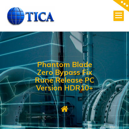
Skip
to
content
Phantom Blade
Zero Bypass Fix
Rune Release PC
Version HDR10+