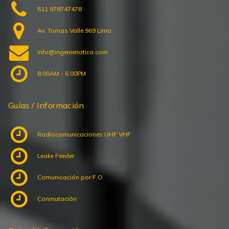
511 978747478
Av. Tomas Valle 969 Lima
info@ingenieriatica.com
8:00AM - 6:00PM
Guías / Información
Radiocomunicaciones UHF VHF
Leake Feeder
Comunicación por F.O
Conmutación
Guías / Información