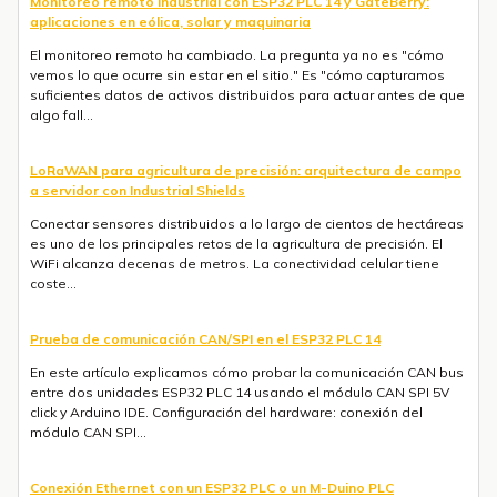
Monitoreo remoto industrial con ESP32 PLC 14 y GateBerry:
aplicaciones en eólica, solar y maquinaria
El monitoreo remoto ha cambiado. La pregunta ya no es "cómo
vemos lo que ocurre sin estar en el sitio." Es "cómo capturamos
suficientes datos de activos distribuidos para actuar antes de que
algo fall...
LoRaWAN para agricultura de precisión: arquitectura de campo
a servidor con Industrial Shields
Conectar sensores distribuidos a lo largo de cientos de hectáreas
es uno de los principales retos de la agricultura de precisión. El
WiFi alcanza decenas de metros. La conectividad celular tiene
coste...
Prueba de comunicación CAN/SPI en el ESP32 PLC 14
En este artículo explicamos cómo probar la comunicación CAN bus
entre dos unidades ESP32 PLC 14 usando el módulo CAN SPI 5V
click y Arduino IDE. Configuración del hardware: conexión del
módulo CAN SPI...
Conexión Ethernet con un ESP32 PLC o un M-Duino PLC