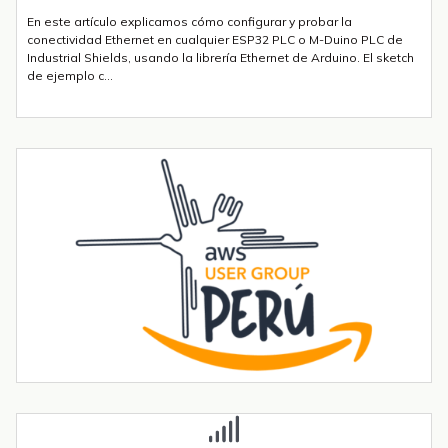
En este artículo explicamos cómo configurar y probar la
conectividad Ethernet en cualquier ESP32 PLC o M-Duino PLC de
Industrial Shields, usando la librería Ethernet de Arduino. El sketch
de ejemplo c...
Envío de mensajes SMS o Telegram con un ESP32 PLC 14 con 4G
integrado
Introducción La integración de la comunicación 4G en PLCs
basados en ESP32 abre un sinfín de posibilidades para el IoT y la
automatización industrial. En una entrada anterior del blog,​ "Cómo
utilizar...
Tendencias transformadoras en robótica industrial para 2026 y
más allá
La robótica industrial ya no crece de forma constante — está
acelerando. Las instalaciones globales de robots industriales
superaron las 590.000 unidades en 2023 y se proyecta que
superen el millón de...