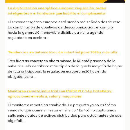
La digitalización energética europea: regulación, redes
inteligentes y el hardware que habilita el cumplimiento
El sector energético europeo está siendo rediseñado desde cero.
La combinación de objetivos de descarbonización, el cambio
hacia la generación renovable distribuida y una agenda
regulatoria en acelera...
Tendencias en automatización industrial para 2026 y más allá
Tres fuerzas convergen ahora mismo: la IA está pasando de la
nube al suelo de fábrica más rápido de lo que la mayoría de hojas
de ruta anticipaban, la regulación europea está haciendo
obligatorios la ...
Monitoreo remoto industrial con ESP32 PLC 14 y GateBerry:
aplicaciones en eólica, solar y maquinaria
El monitoreo remoto ha cambiado. La pregunta ya no es "cómo
vemos lo que ocurre sin estar en el sitio." Es "cómo capturamos
suficientes datos de activos distribuidos para actuar antes de que
algo fall...