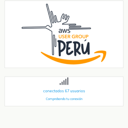
integrado
Introducción La integración de la comunicación 4G en PLCs
basados en ESP32 abre un sinfín de posibilidades para el IoT y la
automatización industrial. En una entrada anterior del blog,​ "Cómo
utilizar...
Tendencias transformadoras en robótica industrial para 2026 y
más allá
La robótica industrial ya no crece de forma constante — está
acelerando. Las instalaciones globales de robots industriales
superaron las 590.000 unidades en 2023 y se proyecta que
superen el millón de...
conectados
67
usuarios
Comprobando tu conexión