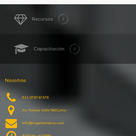
Recursos
Capacitación
Nosotros
511 978747478
Av. Tomas Valle 969 Lima
info@ingenieriatica.com
8:00AM - 6:00PM