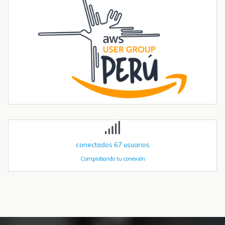
Introducción La integración de la comunicación 4G en PLCs
basados en ESP32 abre un sinfín de posibilidades para el IoT y la
automatización industrial. En una entrada anterior del blog,​ "Cómo
utilizar...
Tendencias transformadoras en robótica industrial para 2026 y
más allá
La robótica industrial ya no crece de forma constante — está
acelerando. Las instalaciones globales de robots industriales
superaron las 590.000 unidades en 2023 y se proyecta que
superen el millón de...
conectados
67
usuarios
Comprobando tu conexión