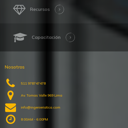
Recursos
Capacitación
Nosotros
511 978747478
Av. Tomas Valle 969 Lima
info@ingenieriatica.com
8:00AM - 6:00PM