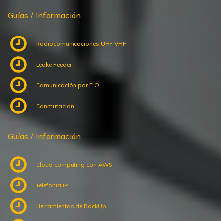
Guías / Información
Radiocomunicaciones UHF VHF
Leake Feeder
Comunicación por F.O
Conmutación
Guías / Información
Cloud computing con AWS
Telefonia IP
Herramientas de BackUp