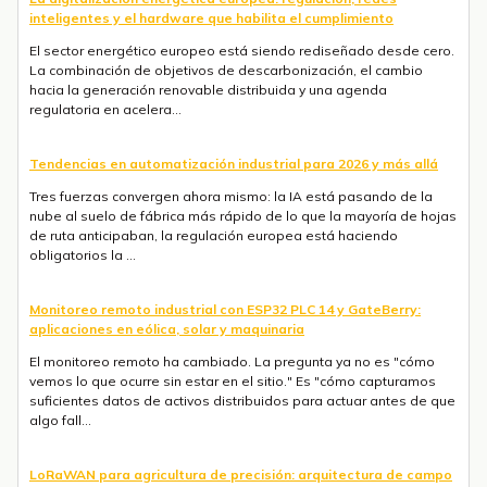
inteligentes y el hardware que habilita el cumplimiento
El sector energético europeo está siendo rediseñado desde cero.
La combinación de objetivos de descarbonización, el cambio
hacia la generación renovable distribuida y una agenda
regulatoria en acelera...
Tendencias en automatización industrial para 2026 y más allá
Tres fuerzas convergen ahora mismo: la IA está pasando de la
nube al suelo de fábrica más rápido de lo que la mayoría de hojas
de ruta anticipaban, la regulación europea está haciendo
obligatorios la ...
Monitoreo remoto industrial con ESP32 PLC 14 y GateBerry:
aplicaciones en eólica, solar y maquinaria
El monitoreo remoto ha cambiado. La pregunta ya no es "cómo
vemos lo que ocurre sin estar en el sitio." Es "cómo capturamos
suficientes datos de activos distribuidos para actuar antes de que
algo fall...
LoRaWAN para agricultura de precisión: arquitectura de campo