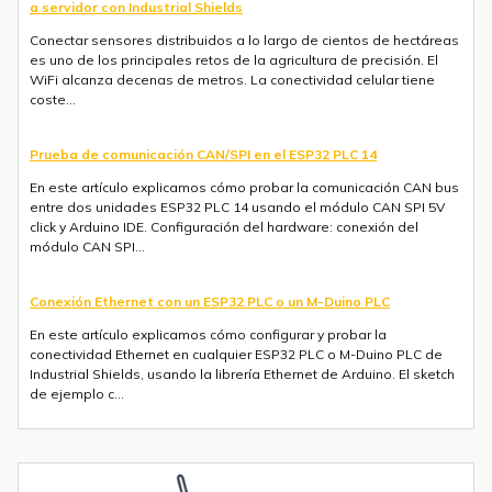
a servidor con Industrial Shields
Conectar sensores distribuidos a lo largo de cientos de hectáreas
es uno de los principales retos de la agricultura de precisión. El
WiFi alcanza decenas de metros. La conectividad celular tiene
coste...
Prueba de comunicación CAN/SPI en el ESP32 PLC 14
En este artículo explicamos cómo probar la comunicación CAN bus
entre dos unidades ESP32 PLC 14 usando el módulo CAN SPI 5V
click y Arduino IDE. Configuración del hardware: conexión del
módulo CAN SPI...
Conexión Ethernet con un ESP32 PLC o un M-Duino PLC
En este artículo explicamos cómo configurar y probar la
conectividad Ethernet en cualquier ESP32 PLC o M-Duino PLC de
Industrial Shields, usando la librería Ethernet de Arduino. El sketch
de ejemplo c...
Envío de mensajes SMS o Telegram con un ESP32 PLC 14 con 4G
integrado