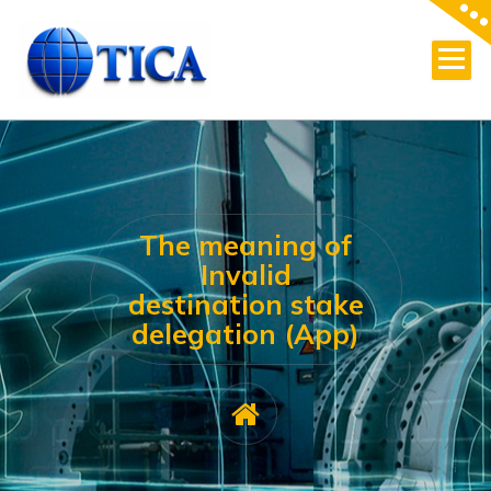
Skip
to
content
The meaning of
Invalid
destination stake
delegation (App)