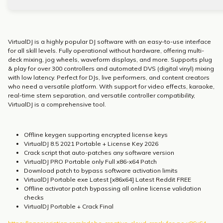
VirtualDJ is a highly popular DJ software with an easy-to-use interface
for all skill levels. Fully operational without hardware, offering multi-
deck mixing, jog wheels, waveform displays, and more. Supports plug
& play for over 300 controllers and automated DVS (digital vinyl) mixing
with low latency. Perfect for DJs, live performers, and content creators
who need a versatile platform. With support for video effects, karaoke,
real-time stem separation, and versatile controller compatibility,
VirtualDJ is a comprehensive tool.
Offline keygen supporting encrypted license keys
VirtualDJ 8.5 2021 Portable + License Key 2026
Crack script that auto-patches any software version
VirtualDJ PRO Portable only Full x86-x64 Patch
Download patch to bypass software activation limits
VirtualDJ Portable exe Latest [x86x64] Latest Reddit FREE
Offline activator patch bypassing all online license validation
checks
VirtualDJ Portable + Crack Final