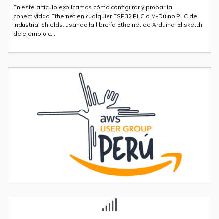
En este artículo explicamos cómo configurar y probar la
conectividad Ethernet en cualquier ESP32 PLC o M-Duino PLC de
Industrial Shields, usando la librería Ethernet de Arduino. El sketch
de ejemplo c...
Envío de mensajes SMS o Telegram con un ESP32 PLC 14 con 4G
integrado
Introducción La integración de la comunicación 4G en PLCs
basados en ESP32 abre un sinfín de posibilidades para el IoT y la
automatización industrial. En una entrada anterior del blog,​ "Cómo
utilizar...
Tendencias transformadoras en robótica industrial para 2026 y
más allá
La robótica industrial ya no crece de forma constante — está
acelerando. Las instalaciones globales de robots industriales
superaron las 590.000 unidades en 2023 y se proyecta que
superen el millón de...
conectados
67
usuarios