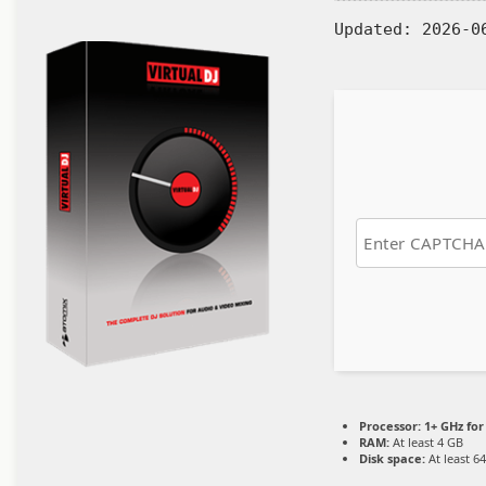
Updated:
2026-0
Processor:
1+ GHz for
RAM:
At least 4 GB
Disk space:
At least 6