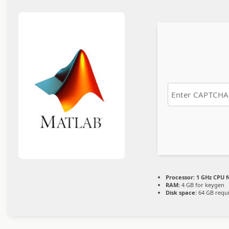
Processor:
1 GHz CPU f
RAM:
4 GB for keygen
Disk space:
64 GB requ