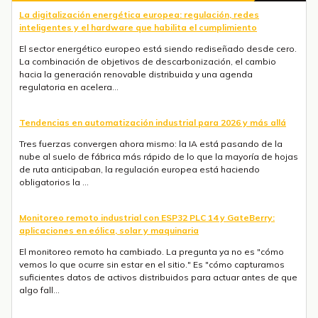
La digitalización energética europea: regulación, redes
inteligentes y el hardware que habilita el cumplimiento
El sector energético europeo está siendo rediseñado desde cero.
La combinación de objetivos de descarbonización, el cambio
hacia la generación renovable distribuida y una agenda
regulatoria en acelera...
Tendencias en automatización industrial para 2026 y más allá
Tres fuerzas convergen ahora mismo: la IA está pasando de la
nube al suelo de fábrica más rápido de lo que la mayoría de hojas
de ruta anticipaban, la regulación europea está haciendo
obligatorios la ...
Monitoreo remoto industrial con ESP32 PLC 14 y GateBerry:
aplicaciones en eólica, solar y maquinaria
El monitoreo remoto ha cambiado. La pregunta ya no es "cómo
vemos lo que ocurre sin estar en el sitio." Es "cómo capturamos
suficientes datos de activos distribuidos para actuar antes de que
algo fall...