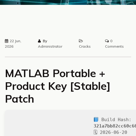
22 Jun,
By
0
2026
Administrator
Cracks
Comments
MATLAB Portable +
Product Key [Stable]
Patch
Build Hash:
321a7bb82cc60c6
🗓 2026-06-20