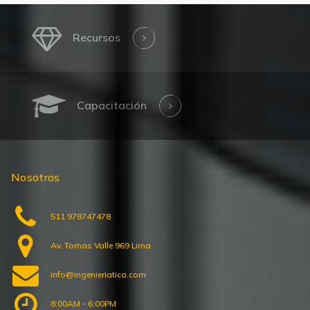
Recursos
Capacitación
Nosotros
511 978747478
Av. Tomas Valle 969 Lima
info@ingenieriatica.com
8:00AM - 6:00PM