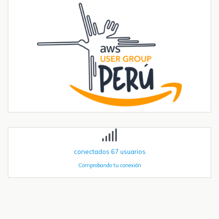
integrado
Introducción La integración de la comunicación 4G en PLCs
basados en ESP32 abre un sinfín de posibilidades para el IoT y la
automatización industrial. En una entrada anterior del blog,​ "Cómo
utilizar...
Tendencias transformadoras en robótica industrial para 2026 y
más allá
La robótica industrial ya no crece de forma constante — está
acelerando. Las instalaciones globales de robots industriales
superaron las 590.000 unidades en 2023 y se proyecta que
superen el millón de...
conectados
67
usuarios
Comprobando tu conexión