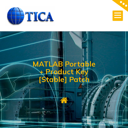
Skip
to
content
MATLAB Portable
+ Product Key
[Stable] Patch