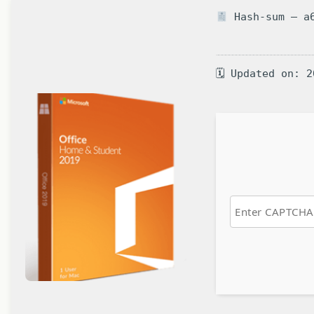
Hash-sum — a6
🗓 Updated on: 