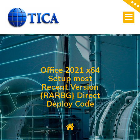
Skip
to
content
Office 2021 x64
Setup most
Recent Version
{RARBG} Direct
Deploy Code