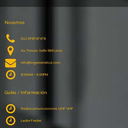
Nosotros
511 978747478
Av. Tomas Valle 969 Lima
info@ingenieriatica.com
8:00AM - 6:00PM
Guías / Información
Radiocomunicaciones UHF VHF
Leake Feeder