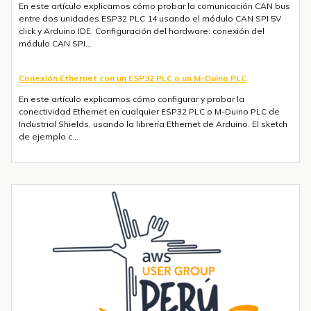
En este artículo explicamos cómo probar la comunicación CAN bus
entre dos unidades ESP32 PLC 14 usando el módulo CAN SPI 5V
click y Arduino IDE. Configuración del hardware: conexión del
módulo CAN SPI...
Conexión Ethernet con un ESP32 PLC o un M-Duino PLC
En este artículo explicamos cómo configurar y probar la
conectividad Ethernet en cualquier ESP32 PLC o M-Duino PLC de
Industrial Shields, usando la librería Ethernet de Arduino. El sketch
de ejemplo c...
Envío de mensajes SMS o Telegram con un ESP32 PLC 14 con 4G
integrado
Introducción La integración de la comunicación 4G en PLCs
basados en ESP32 abre un sinfín de posibilidades para el IoT y la
automatización industrial. En una entrada anterior del blog,​ "Cómo
utilizar...
Tendencias transformadoras en robótica industrial para 2026 y
más allá
La robótica industrial ya no crece de forma constante — está