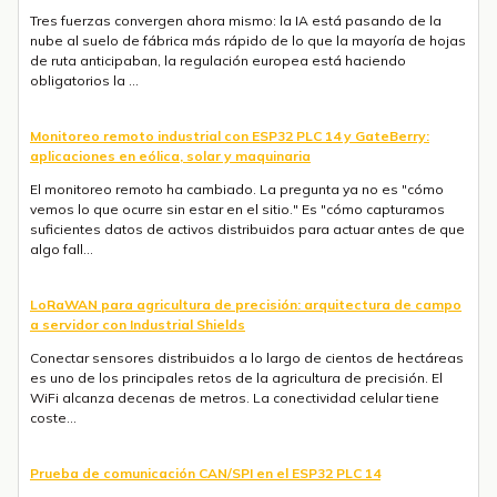
Tres fuerzas convergen ahora mismo: la IA está pasando de la
nube al suelo de fábrica más rápido de lo que la mayoría de hojas
de ruta anticipaban, la regulación europea está haciendo
obligatorios la ...
Monitoreo remoto industrial con ESP32 PLC 14 y GateBerry:
aplicaciones en eólica, solar y maquinaria
El monitoreo remoto ha cambiado. La pregunta ya no es "cómo
vemos lo que ocurre sin estar en el sitio." Es "cómo capturamos
suficientes datos de activos distribuidos para actuar antes de que
algo fall...
LoRaWAN para agricultura de precisión: arquitectura de campo
a servidor con Industrial Shields
Conectar sensores distribuidos a lo largo de cientos de hectáreas
es uno de los principales retos de la agricultura de precisión. El
WiFi alcanza decenas de metros. La conectividad celular tiene
coste...
Prueba de comunicación CAN/SPI en el ESP32 PLC 14