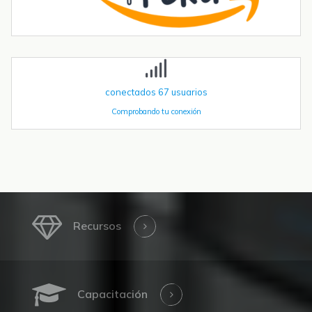
acelerando. Las instalaciones globales de robots industriales
superaron las 590.000 unidades en 2023 y se proyecta que
superen el millón de...
conectados
67
usuarios
Comprobando tu conexión
Recursos
Capacitación