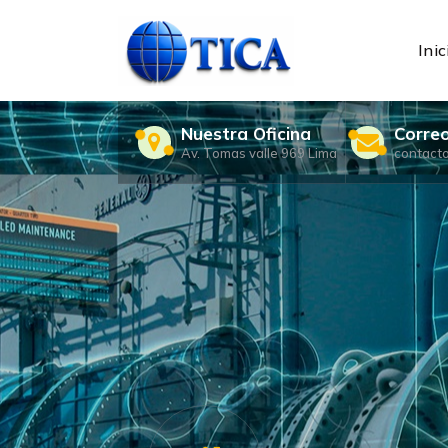
Skip
to
content
Inic
Nuestra Oficina
Corre
Av. Tomas valle 969 Lima
contact