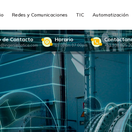
io
Redes y Comunicaciones
TIC
Automatización
o de Contacto
Horario
Contactan
o@ingenieriatica.com
09.00am 07.00pm
+51 930 825 2