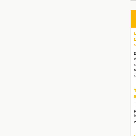
L
r
c
E
d
d
r
a
T
m
T
p
l
r