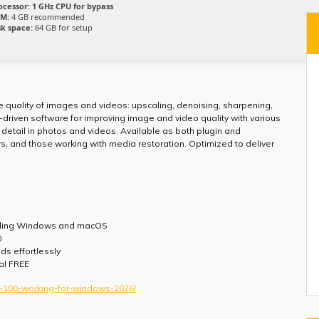
ocessor:
1 GHz CPU for bypass
M:
4 GB recommended
sk space:
64 GB for setup
e quality of images and videos: upscaling, denoising, sharpening,
-driven software for improving image and video quality with various
 detail in photos and videos. Available as both plugin and
, and those working with media restoration. Optimized to deliver
luding Windows and macOS
0
ds effortlessly
ual FREE
ix-100-working-for-windows-2026/