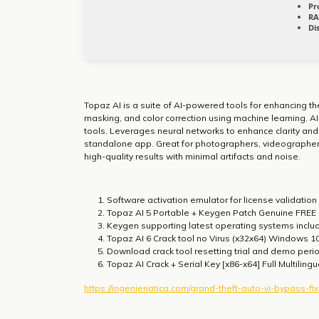
Pr
RA
Di
Topaz AI is a suite of AI-powered tools for enhancing th
masking, and color correction using machine learning. AI
tools. Leverages neural networks to enhance clarity and
standalone app. Great for photographers, videographers
high-quality results with minimal artifacts and noise.
Software activation emulator for license validation
Topaz AI 5 Portable + Keygen Patch Genuine FREE
Keygen supporting latest operating systems inc
Topaz AI 6 Crack tool no Virus (x32x64) Windows 1
Download crack tool resetting trial and demo perio
Topaz AI Crack + Serial Key [x86-x64] Full Multiling
https://ingenieriatica.com/grand-theft-auto-vi-bypass-f