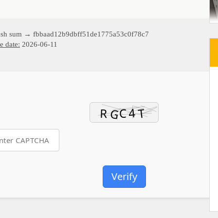
sh sum → fbbaad12b9dbff51de1775a53c0f78c7
e date:
2026-06-11
Verify