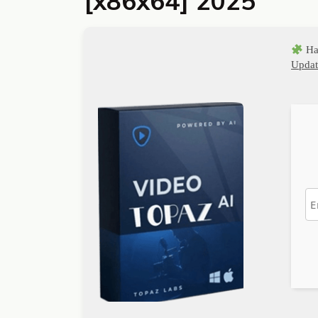
[x86x64] 2025
Ha
Updat