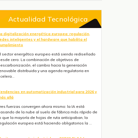
Actualidad Tecnológica
a digitalización energética europea: regulación,
edes inteligentes y el hardware que habilita el
umplimiento
l sector energético europeo está siendo rediseñado
esde cero. La combinación de objetivos de
escarbonización, el cambio hacia la generación
enovable distribuida y una agenda regulatoria en
celera...
endencias en automatización industrial para 2026 y
ás allá
res fuerzas convergen ahora mismo: la IA está
asando de la nube al suelo de fábrica más rápido de
o que la mayoría de hojas de ruta anticipaban, la
egulación europea está haciendo obligatorios la ...