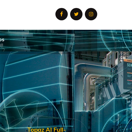
os
08
Topaz AI Full-