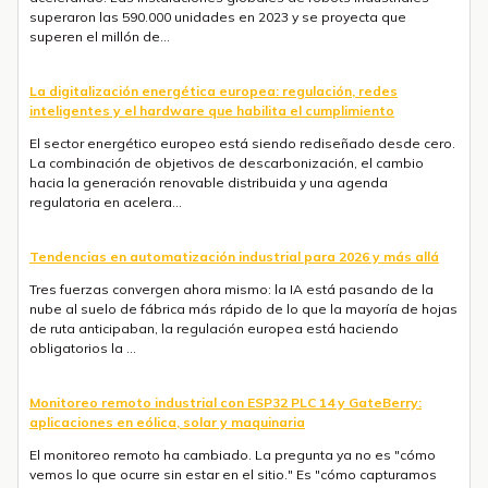
inteligentes y el hardware que habilita el cumplimiento
El sector energético europeo está siendo rediseñado desde cero.
La combinación de objetivos de descarbonización, el cambio
hacia la generación renovable distribuida y una agenda
regulatoria en acelera...
Tendencias en automatización industrial para 2026 y más allá
Tres fuerzas convergen ahora mismo: la IA está pasando de la
nube al suelo de fábrica más rápido de lo que la mayoría de hojas
de ruta anticipaban, la regulación europea está haciendo
obligatorios la ...
Monitoreo remoto industrial con ESP32 PLC 14 y GateBerry:
aplicaciones en eólica, solar y maquinaria
El monitoreo remoto ha cambiado. La pregunta ya no es "cómo
vemos lo que ocurre sin estar en el sitio." Es "cómo capturamos
suficientes datos de activos distribuidos para actuar antes de que
algo fall...
LoRaWAN para agricultura de precisión: arquitectura de campo
a servidor con Industrial Shields