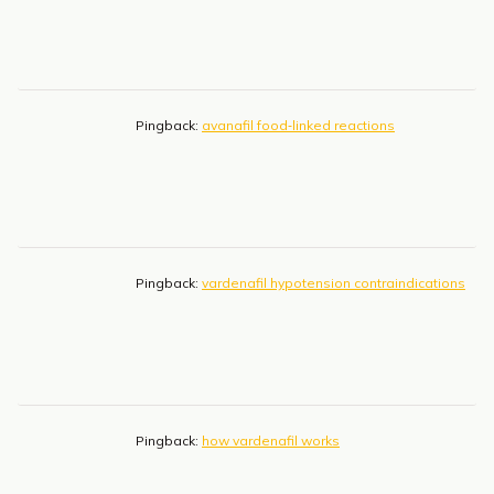
Pingback:
avanafil food‑linked reactions
Pingback:
vardenafil hypotension contraindications
Pingback:
how vardenafil works