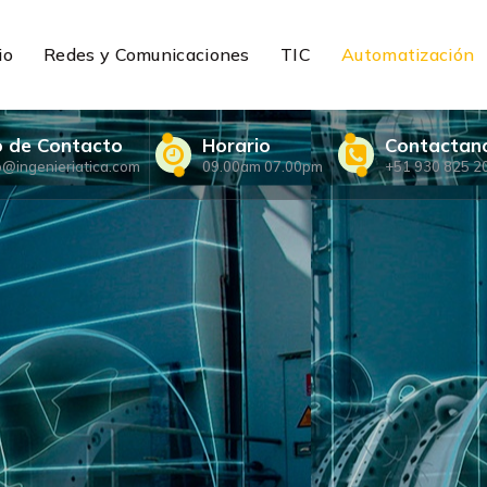
io
Redes y Comunicaciones
TIC
Automatización
o de Contacto
Horario
Contactan
o@ingenieriatica.com
09.00am 07.00pm
+51 930 825 2