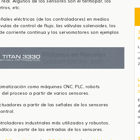
 real. Algunos de los sensores son el termopar, los
tros, etc.
eñales eléctricas (de los controladores) en medios
ulas de control de flujo, las válvulas solenoides, los
T
 de corriente continua y los servomotores son ejemplos
p
L
—
r
2
L
r
utomatización como máquinas CNC, PLC, robots
c
 del proceso a partir de varios sensores.
E
tuadores a partir de las señales de los sensores
d
ontrol.
d
r
a
troladores industriales más utilizados y robustos,
tico a partir de las entradas de los sensores.
T