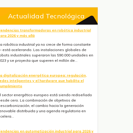
Actualidad Tecnológica
endencias transformadoras en robótica industrial
ara 2026 y más allá
a robótica industrial ya no crece de forma constante
 está acelerando. Las instalaciones globales de
obots industriales superaron las 590.000 unidades en
023 y se proyecta que superen el millón de...
a digitalización energética europea: regulación,
edes inteligentes y el hardware que habilita el
umplimiento
l sector energético europeo está siendo rediseñado
esde cero. La combinación de objetivos de
escarbonización, el cambio hacia la generación
enovable distribuida y una agenda regulatoria en
celera...
endencias en automatización industrial para 2026 y