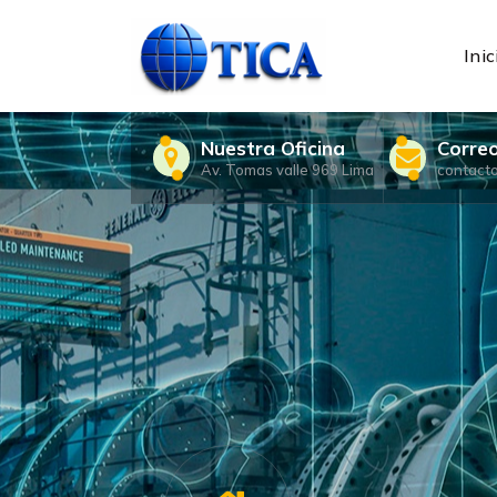
Skip
to
content
Inic
Nuestra Oficina
Corre
Av. Tomas valle 969 Lima
contact