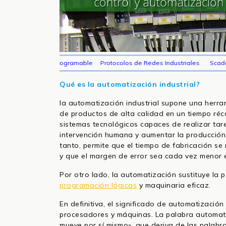
ico Programable
Protocolos de Redes Industriales
Scada
Control Lóg
Qué es la automatización industrial?
la automatización industrial supone una herra
de productos de alta calidad en un tiempo réco
sistemas tecnológicos capaces de realizar tare
intervención humana y aumentar la producción.
tanto, permite que el tiempo de fabricación s
y que el margen de error sea cada vez menor e
Por otro lado, la automatización sustituye la 
programación lógicas
y maquinaria eficaz.
En definitiva, el significado de automatización
procesadores y máquinas. La palabra automati
mueve por sí mismo», que deriva de las palabr