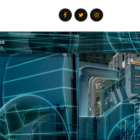
os
08