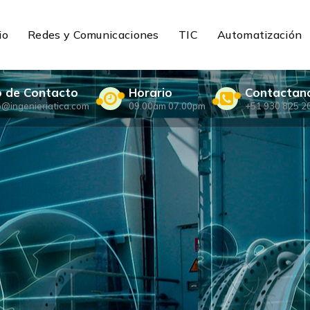
io
Redes y Comunicaciones
TIC
Automatización
o de Contacto
Horario
Contactan
o@ingenieriatica.com
09.00am 07.00pm
+51 930 825 2