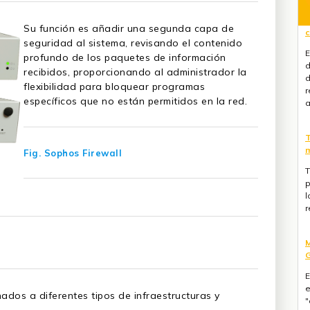
Su función es añadir una segunda capa de
T
seguridad al sistema, revisando el contenido
m
profundo de los paquetes de información
recibidos, proporcionando al administrador la
T
p
flexibilidad para bloquear programas
l
específicos que no están permitidos en la red.
r
M
Fig. Sophos Firewall
G
E
e
"
d
L
d
C
d
nados a diferentes tipos de infraestructuras y
a