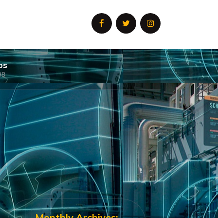
os
08
Monthly Archives: