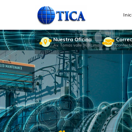
Skip
to
content
Inic
Nuestra Oficina
Corre
Av. Tomas valle 969 Lima
contact