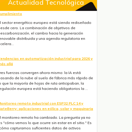
Actualidad Tecnológica
endencias en automatización industrial para 2026 y
ás allá
res fuerzas convergen ahora mismo: la IA está
asando de la nube al suelo de fábrica más rápido de
o que la mayoría de hojas de ruta anticipaban, la
egulación europea está haciendo obligatorios la ...
onitoreo remoto industrial con ESP32 PLC 14 y
ateBerry: aplicaciones en eólica, solar y maquinaria
l monitoreo remoto ha cambiado. La pregunta ya no
s "cómo vemos lo que ocurre sin estar en el sitio." Es
cómo capturamos suficientes datos de activos
istribuidos para actuar antes de que algo fall...
oRaWAN para agricultura de precisión: arquitectura
e campo a servidor con Industrial Shields
onectar sensores distribuidos a lo largo de cientos
e hectáreas es uno de los principales retos de la
gricultura de precisión. El WiFi alcanza decenas de