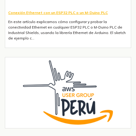
Conexión Ethernet con un ESP32 PLC o un M-Duino PLC
En este artículo explicamos cómo configurar y probar la
conectividad Ethernet en cualquier ESP32 PLC o M-Duino PLC de
Industrial Shields, usando la librería Ethernet de Arduino. El sketch
de ejemplo c...
Envío de mensajes SMS o Telegram con un ESP32 PLC 14 con 4G
integrado
Introducción La integración de la comunicación 4G en PLCs
basados en ESP32 abre un sinfín de posibilidades para el IoT y la
automatización industrial. En una entrada anterior del blog,​ "Cómo
utilizar...
Tendencias transformadoras en robótica industrial para 2026 y
más allá
La robótica industrial ya no crece de forma constante — está
acelerando. Las instalaciones globales de robots industriales
superaron las 590.000 unidades en 2023 y se proyecta que
superen el millón de...