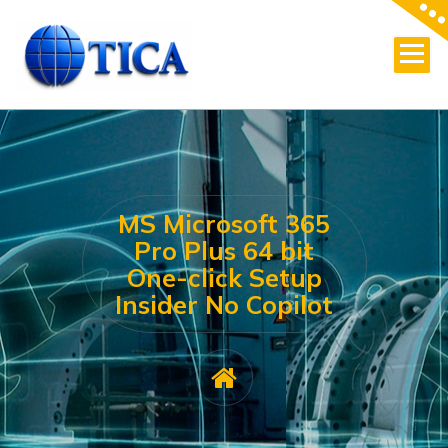
Skip
to
content
MS Microsoft 365
Pro Plus 64 bit
One-click Setup
Insider No Copilot