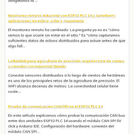
obligatorios la ...
Monitoreo remoto industrial con ESP32 PLC 14 y GateBerry:
aplicaciones en eólica, solar y maquinaria
El monitoreo remoto ha cambiado. La pregunta ya no es "cómo
vemos lo que ocurre sin estar en el sitio." Es "cómo capturamos
suficientes datos de activos distribuidos para actuar antes de que
algo fall...
LoRaWAN para agricultura de precisión: arquitectura de campo
a servidor con Industrial Shields
Conectar sensores distribuidos a lo largo de cientos de hectáreas
es uno de los principales retos de la agricultura de precisión. El
WiFi alcanza decenas de metros. La conectividad celular tiene
coste...
Prueba de comunicación CAN/SPI en el ESP32 PLC 14
En este artículo explicamos cómo probar la comunicación CAN bus
entre dos unidades ESP32 PLC 14 usando el módulo CAN SPI 5V
click y Arduino IDE. Configuración del hardware: conexión del
módulo CAN SPI...