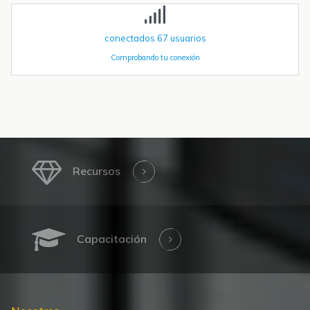
conectados
67
usuarios
Comprobando tu conexión
Recursos
Capacitación