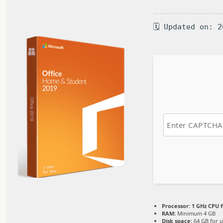
🗓 Updated on: 
Processor:
1 GHz CPU f
RAM:
Minimum 4 GB
Disk space:
64 GB for 