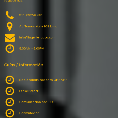
Nosotros
511 978747478
Av. Tomas Valle 969 Lima
info@ingenieriatica.com
8:00AM - 6:00PM
Guías / Información
Radiocomunicaciones UHF VHF
Leake Feeder
Comunicación por F.O
Conmutación