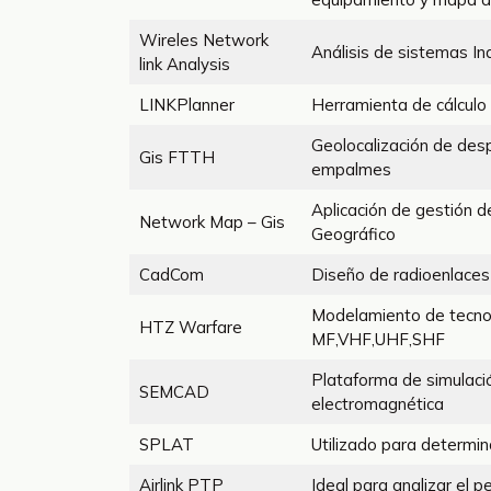
Wireles Network
Análisis de sistemas In
link Analysis
LINKPlanner
Herramienta de cálculo 
Geolocalización de desp
Gis FTTH
empalmes
Aplicación de gestión d
Network Map – Gis
Geográfico
CadCom
Diseño de radioenlaces t
Modelamiento de tecnol
HTZ Warfare
MF,VHF,UHF,SHF
Plataforma de simulació
SEMCAD
electromagnética
SPLAT
Utilizado para determin
Airlink PTP
Ideal para analizar el 