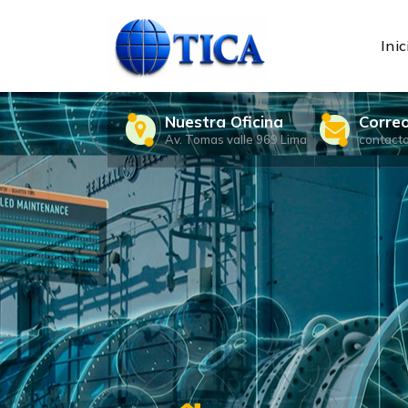
Skip
to
content
Inic
Nuestra Oficina
Corre
Av. Tomas valle 969 Lima
contact