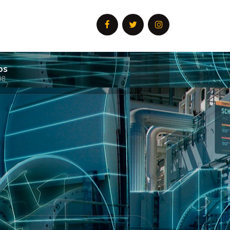
os
08