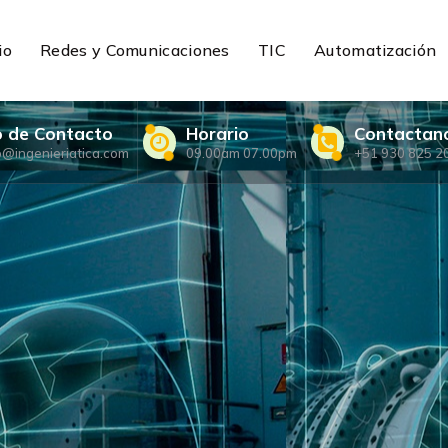
io
Redes y Comunicaciones
TIC
Automatización
o de Contacto
Horario
Contactan
o@ingenieriatica.com
09.00am 07.00pm
+51 930 825 2