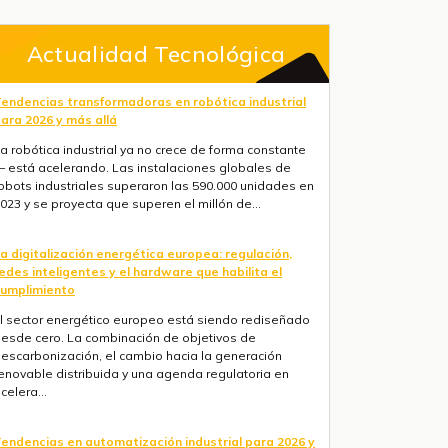
Actualidad Tecnológica
endencias transformadoras en robótica industrial
ara 2026 y más allá
a robótica industrial ya no crece de forma constante
 está acelerando. Las instalaciones globales de
obots industriales superaron las 590.000 unidades en
023 y se proyecta que superen el millón de...
a digitalización energética europea: regulación,
edes inteligentes y el hardware que habilita el
umplimiento
l sector energético europeo está siendo rediseñado
esde cero. La combinación de objetivos de
escarbonización, el cambio hacia la generación
enovable distribuida y una agenda regulatoria en
celera...
endencias en automatización industrial para 2026 y